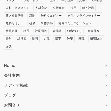
メンター
リモートワーク
上司
中小企業
人事
人事制度
人材アセスメント
人材育成
会社経営
採用
新入社員
新入社員研修
新聞
無料ウェビナー
無料オンラインセミナー
無料セミナー
研修
研修講師
社内コミュニケーション
社員研修
社長
社長面談
管理職
組織づくり
組織開発
経営
経営者
質問
退職
部下
雑記
離職
離職防止
面談
Home
会社案内
メディア掲載
ブログ
お問合せ