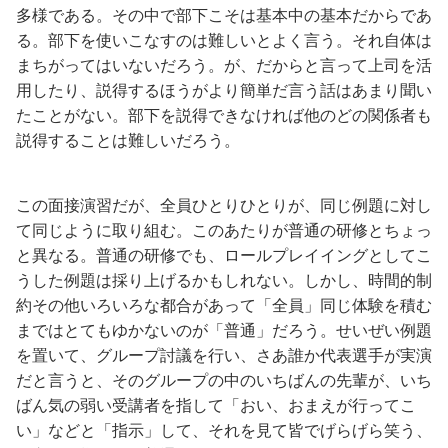
多様である。その中で部下こそは基本中の基本だからであ
る。部下を使いこなすのは難しいとよく言う。それ自体は
まちがってはいないだろう。が、だからと言って上司を活
用したり、説得するほうがより簡単だ言う話はあまり聞い
たことがない。部下を説得できなければ他のどの関係者も
説得することは難しいだろう。
この面接演習だが、全員ひとりひとりが、同じ例題に対し
て同じように取り組む。このあたりが普通の研修とちょっ
と異なる。普通の研修でも、ロールプレイイングとしてこ
うした例題は採り上げるかもしれない。しかし、時間的制
約その他いろいろな都合があって「全員」同じ体験を積む
まではとてもゆかないのが「普通」だろう。せいぜい例題
を置いて、グループ討議を行い、さあ誰か代表選手が実演
だと言うと、そのグループの中のいちばんの先輩が、いち
ばん気の弱い受講者を指して「おい、おまえが行ってこ
い」などと「指示」して、それを見て皆でげらげら笑う、