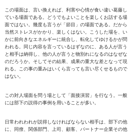
この場面は、言い換えれば、利害や心情が食い違い葛藤し
ている場面である。どうでもよいことを楽しくお話する場
面ではない。幾度も言うが「節目」の場面である。だから
当然ストレスがかかり、楽しくはない。こうした場を、い
かに前向きなエネルギーに統合し、転化してゆけるかが問
われる。同じ内容を言っているはずなのに、ある人が言う
と相手は納得し、他の人が言うと物別れになるのはなぜな
のだろうか。そしてその結果、成果の重大な差となって現
れる。この事の重みはいくら言っても言い尽くせるもので
はない。
この対人場面を問う場として「面接演習」を行なう。一般
には部下の説得の事例を用いることが多い。
日常われわれが説得しなければならない相手は、部下の他
に、同僚、関係部門、上司、顧客、パートナー企業その他