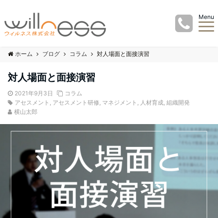
Menu
ホーム
ブログ
コラム
対人場面と面接演習
対人場面と面接演習
2021年9月3日
コラム
アセスメント
,
アセスメント研修
,
マネジメント
,
人材育成
,
組織開発
横山太郎