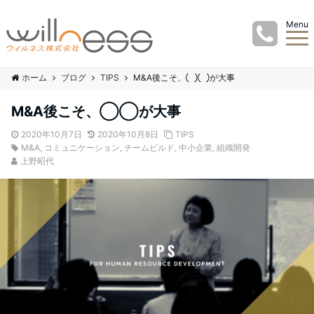
Menu
ホーム
ブログ
TIPS
M&A後こそ、◯◯が大事
M&A後こそ、◯◯が大事
2020年10月7日
2020年10月8日
TIPS
M&A
,
コミュニケーション
,
チームビルド
,
中小企業
,
組織開発
上野昭代