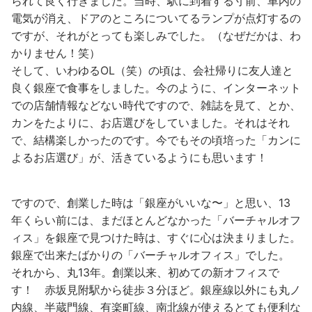
られて良く行きました。当時、駅に到着する寸前、車内の
電気が消え、ドアのところについてるランプが点灯するの
ですが、それがとっても楽しみでした。（なぜだかは、わ
かりません！笑）
そして、いわゆるOL（笑）の頃は、会社帰りに友人達と
良く銀座で食事をしました。今のように、インターネット
での店舗情報などない時代ですので、雑誌を見て、とか、
カンをたよりに、お店選びをしていました。それはそれ
で、結構楽しかったのです。今でもその頃培った「カンに
よるお店選び」が、活きているようにも思います！
ですので、創業した時は「銀座がいいな〜」と思い、13
年くらい前には、まだほとんどなかった「バーチャルオフ
ィス」を銀座で見つけた時は、すぐに心は決まりました。
銀座で出来たばかりの「バーチャルオフィス」でした。
それから、丸13年。創業以来、初めての新オフィスで
す！ 赤坂見附駅から徒歩３分ほど。銀座線以外にも丸ノ
内線、半蔵門線、有楽町線、南北線が使えるとても便利な