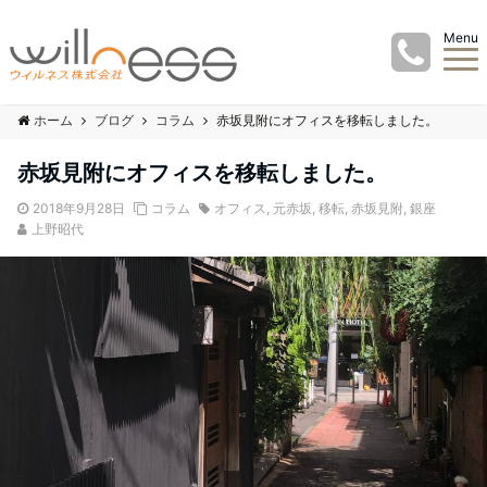
Menu
ホーム
ブログ
コラム
赤坂見附にオフィスを移転しました。
赤坂見附にオフィスを移転しました。
2018年9月28日
コラム
オフィス
,
元赤坂
,
移転
,
赤坂見附
,
銀座
上野昭代