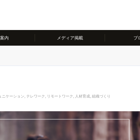
案内
メディア掲載
ブ
ュニケーション
,
テレワーク
,
リモートワーク
,
人材育成
,
組織づくり