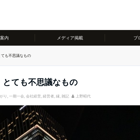
案内
メディア掲載
ブ
とても不思議なもの
、とても不思議なもの
がり
,
一期一会
,
会社経営
,
経営者
,
縁
,
雑記
上野昭代