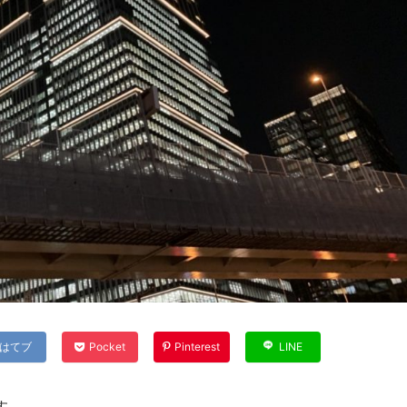
はてブ
Pocket
Pinterest
LINE
す。