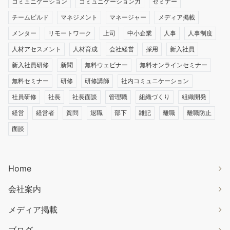
コミュニケーション
コミュニケーション力
セミナー
チームビルド
マネジメント
マネージャー
メディア掲載
メンター
リモートワーク
上司
中小企業
人事
人事制度
人材アセスメント
人材育成
会社経営
採用
新入社員
新入社員研修
新聞
無料ウェビナー
無料オンラインセミナー
無料セミナー
研修
研修講師
社内コミュニケーション
社員研修
社長
社長面談
管理職
組織づくり
組織開発
経営
経営者
質問
退職
部下
雑記
離職
離職防止
面談
Home
会社案内
メディア掲載